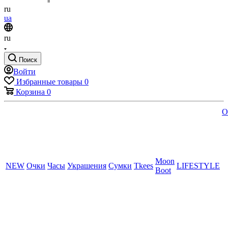
ru
ua
ru
Поиск
Войти
Избранные товары
0
Корзина
0
O
Moon
NEW
Очки
Часы
Украшения
Сумки
Tkees
LIFESTYLE
Boot