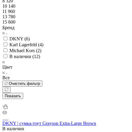
8 320
10 140
11 960
13 780
15 600
Бренд
DKNY (
6
)
Karl Lagerfeld (
4
)
Michael Kors (
2
)
В наличии (
12
)
Цвет
Все
Очистить фильтр
Показать
DKNY | сумка-тоут Grayson Extra-Large Brown
В наличии