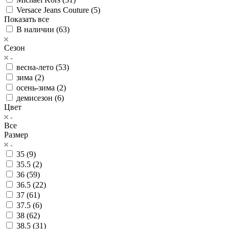
Versace Jeans Couture (
5
)
Показать все
В наличии (
63
)
Сезон
весна-лето (
53
)
зима (
2
)
осень-зима (
2
)
демисезон (
6
)
Цвет
Все
Размер
35 (
9
)
35.5 (
2
)
36 (
59
)
36.5 (
22
)
37 (
61
)
37.5 (
6
)
38 (
62
)
38.5 (
31
)