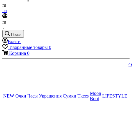
ru
ua
ru
Поиск
Войти
Избранные товары
0
Корзина
0
O
Moon
NEW
Очки
Часы
Украшения
Сумки
Tkees
LIFESTYLE
Boot