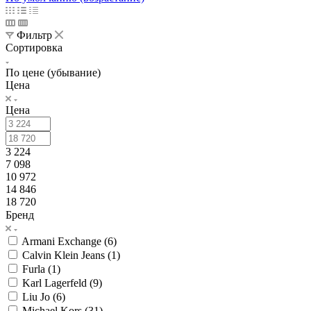
Фильтр
Сортировка
По цене (убывание)
Цена
Цена
3 224
7 098
10 972
14 846
18 720
Бренд
Armani Exchange (
6
)
Calvin Klein Jeans (
1
)
Furla (
1
)
Karl Lagerfeld (
9
)
Liu Jo (
6
)
Michael Kors (
31
)