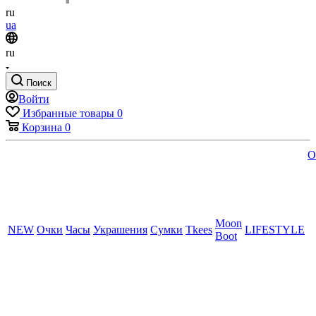
ru
ua
ru
Поиск
Войти
Избранные товары
0
Корзина
0
O
Moon
NEW
Очки
Часы
Украшения
Сумки
Tkees
LIFESTYLE
Boot