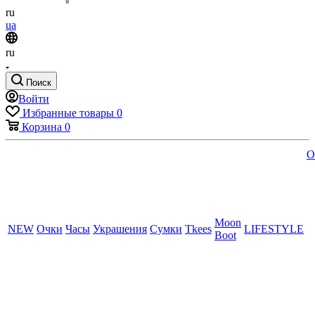
ru
ua
ru
Поиск
Войти
Избранные товары
0
Корзина
0
O
Moon
NEW
Очки
Часы
Украшения
Сумки
Tkees
LIFESTYLE
Boot