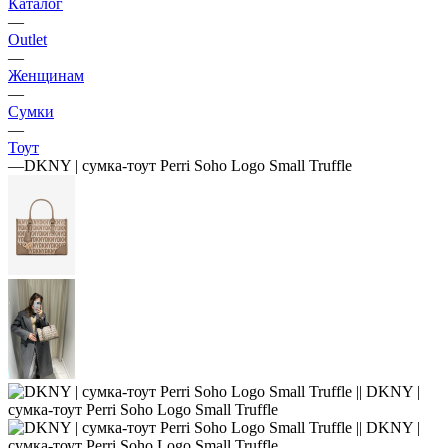
Каталог
—
Outlet
—
Женщинам
—
Сумки
—
Тоут
—
DKNY | сумка-тоут Perri Soho Logo Small Truffle