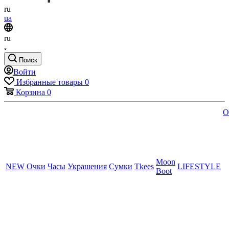
ru
ua
ru
Поиск
Войти
Избранные товары
0
Корзина
0
O
Moon
NEW
Очки
Часы
Украшения
Сумки
Tkees
LIFESTYLE
Boot