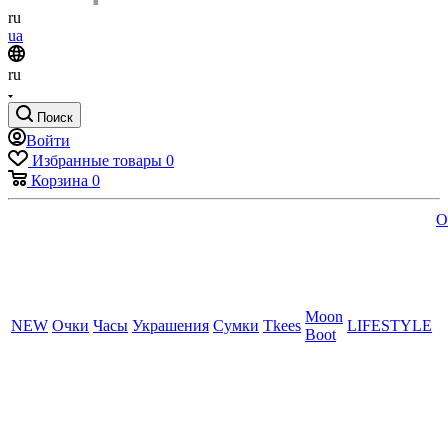
ru
ua
ru
Поиск
Войти
Избранные товары
0
Корзина
0
O
Moon
NEW
Очки
Часы
Украшения
Сумки
Tkees
LIFESTYLE
Boot