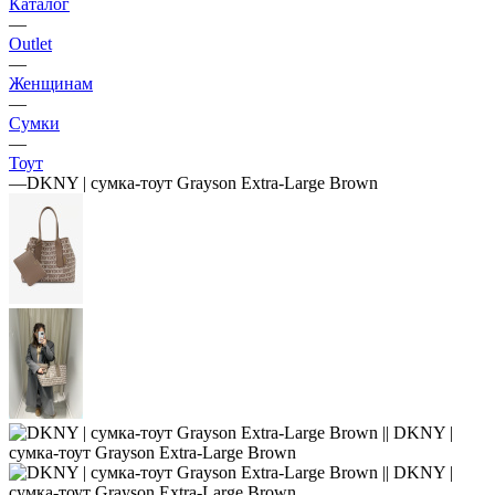
Каталог
—
Outlet
—
Женщинам
—
Сумки
—
Тоут
—
DKNY | сумка-тоут Grayson Extra-Large Brown