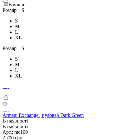
В кошик
Розмір
—
S
S
M
L
XL
Розмір
—
S
S
M
L
XL
Armani Exchange | пуловер Dark Green
В наявності
В наявності
Арт.: mc100
2 700
грн