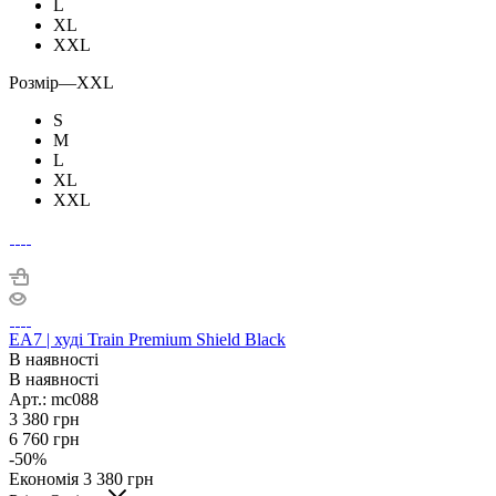
L
XL
XXL
Розмір
—
XXL
S
M
L
XL
XXL
EA7 | худі Train Premium Shield Black
В наявності
В наявності
Арт.: mc088
3 380
грн
6 760
грн
-
50
%
Економія
3 380
грн