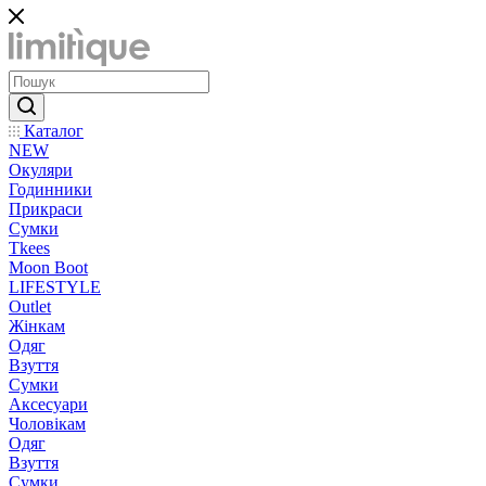
Каталог
NEW
Окуляри
Годинники
Прикраси
Сумки
Tkees
Moon Boot
LIFESTYLE
Outlet
Жінкам
Одяг
Взуття
Сумки
Аксесуари
Чоловікам
Одяг
Взуття
Сумки