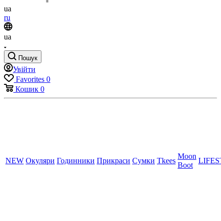
ua
ru
ua
Пошук
Увійти
Favorites
0
Кошик
0
Moon
NEW
Окуляри
Годинники
Прикраси
Сумки
Tkees
LIFE
Boot