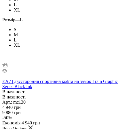
L
XL
Розмір
—
L
S
M
L
XL
EA7 | двустороння спортивна кофта на замок Train Graphic
Series Black Ink
В наявності
В наявності
Арт.: mc130
4 940
грн
9 880
грн
-
50
%
Економія
4 940
грн
Price Options