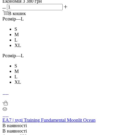
Економія
3 380 грн
В кошик
Розмір
—
L
S
M
L
XL
Розмір
—
L
S
M
L
XL
EA7 | худі Training Fundamental Moonlit Ocean
В наявності
В наявності