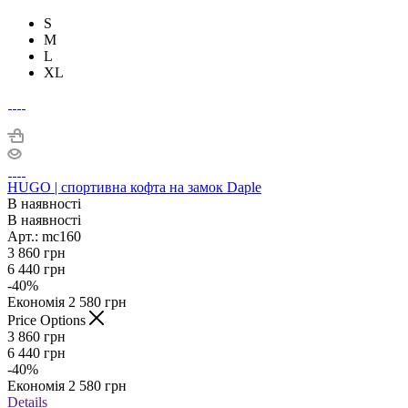
S
M
L
XL
HUGO | спортивна кофта на замок Daple
В наявності
В наявності
Арт.: mc160
3 860
грн
6 440
грн
-
40
%
Економія
2 580
грн
Price Options
3 860
грн
6 440
грн
-
40
%
Економія
2 580
грн
Details