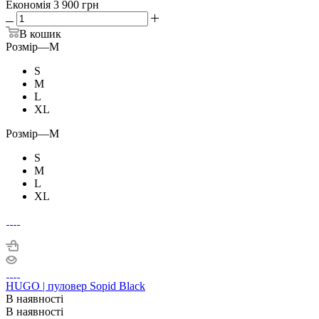
Економія
3 900 грн
В кошик
Розмір
—
M
S
M
L
XL
Розмір
—
M
S
M
L
XL
HUGO | пуловер Sopid Black
В наявності
В наявності