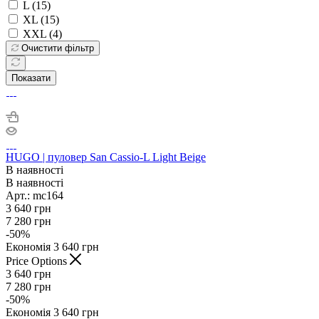
L (
15
)
XL (
15
)
XXL (
4
)
Очистити фільтр
Показати
HUGO | пуловер San Cassio-L Light Beige
В наявності
В наявності
Арт.: mc164
3 640
грн
7 280
грн
-
50
%
Економія
3 640
грн
Price Options
3 640
грн
7 280
грн
-
50
%
Економія
3 640
грн