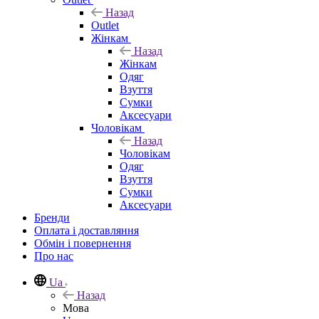
Назад
Outlet
Жінкам
Назад
Жінкам
Одяг
Взуття
Сумки
Аксесуари
Чоловікам
Назад
Чоловікам
Одяг
Взуття
Сумки
Аксесуари
Бренди
Оплата і доставляння
Обмін і повернення
Про нас
Ua
Назад
Мова