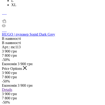
L
XL
HUGO | пуловер Sopid Dark Grey
В наявності
В наявності
Арт.: mc113
3 900
грн
7 800
грн
-
50
%
Економія
3 900
грн
Price Options
3 900
грн
7 800
грн
-
50
%
Економія
3 900
грн
Details
3 900 грн
7 800 грн
-
50
%