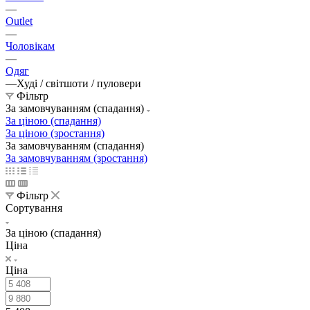
—
Outlet
—
Чоловікам
—
Одяг
—
Худі / світшоти / пуловери
Фільтр
За замовчуванням (спадання)
За ціною (спадання)
За ціною (зростання)
За замовчуванням (спадання)
За замовчуванням (зростання)
Фільтр
Сортування
За ціною (спадання)
Ціна
Ціна