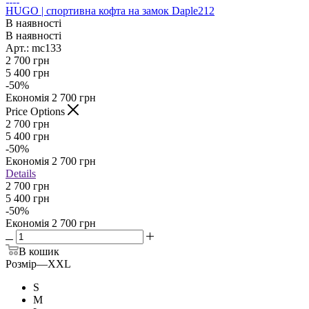
HUGO | спортивна кофта на замок Daple212
В наявності
В наявності
Арт.: mc133
2 700
грн
5 400
грн
-
50
%
Економія
2 700
грн
Price Options
2 700
грн
5 400
грн
-
50
%
Економія
2 700
грн
Details
2 700 грн
5 400 грн
-
50
%
Економія
2 700 грн
В кошик
Розмір
—
XXL
S
M