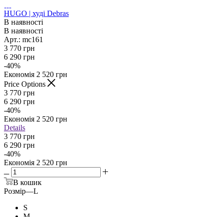
HUGO | худі Debras
В наявності
В наявності
Арт.: mc161
3 770
грн
6 290
грн
-
40
%
Економія
2 520
грн
Price Options
3 770
грн
6 290
грн
-
40
%
Економія
2 520
грн
Details
3 770 грн
6 290 грн
-
40
%
Економія
2 520 грн
В кошик
Розмір
—
L
S
M