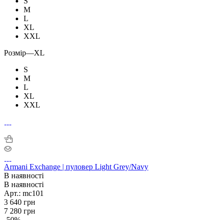
S
M
L
XL
XXL
Розмір
—
XL
S
M
L
XL
XXL
Armani Exchange | пуловер Light Grey/Navy
В наявності
В наявності
Арт.: mc101
3 640
грн
7 280
грн
-
50
%