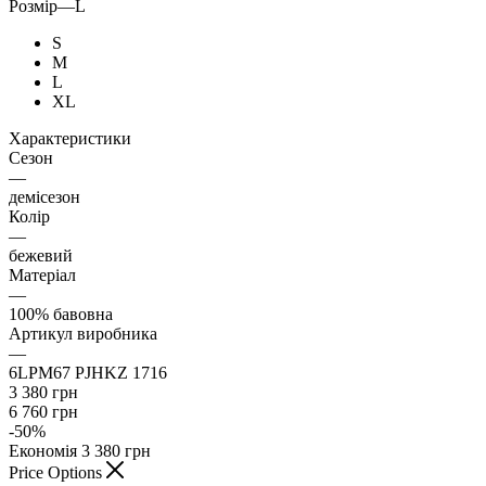
Розмір
—
L
S
M
L
XL
Характеристики
Сезон
—
демісезон
Колір
—
бежевий
Матеріал
—
100% бавовна
Артикул виробника
—
6LPM67 PJHKZ 1716
3 380
грн
6 760
грн
-
50
%
Економія
3 380
грн
Price Options