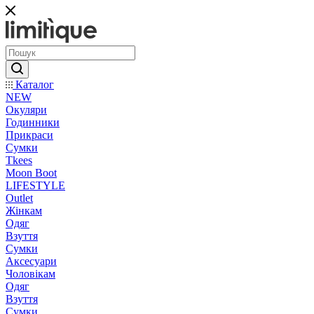
Каталог
NEW
Окуляри
Годинники
Прикраси
Сумки
Tkees
Moon Boot
LIFESTYLE
Outlet
Жінкам
Одяг
Взуття
Сумки
Аксесуари
Чоловікам
Одяг
Взуття
Сумки