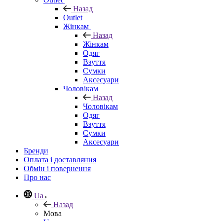
Назад
Outlet
Жінкам
Назад
Жінкам
Одяг
Взуття
Сумки
Аксесуари
Чоловікам
Назад
Чоловікам
Одяг
Взуття
Сумки
Аксесуари
Бренди
Оплата і доставляння
Обмін і повернення
Про нас
Ua
Назад
Мова