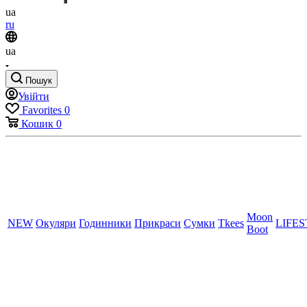
ua
ru
ua
Пошук
Увійти
Favorites
0
Кошик
0
Moon
NEW
Окуляри
Годинники
Прикраси
Сумки
Tkees
LIFE
Boot