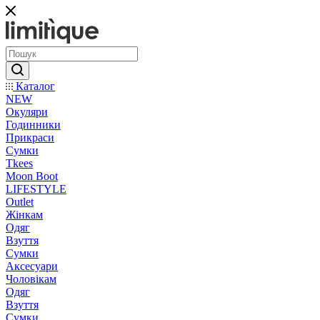
Каталог
NEW
Окуляри
Годинники
Прикраси
Сумки
Tkees
Moon Boot
LIFESTYLE
Outlet
Жінкам
Одяг
Взуття
Сумки
Аксесуари
Чоловікам
Одяг
Взуття
Сумки