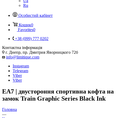
Ua
Ru
Особистий кабінет
Кошик
0
Favorites
0
+38 (099) 777 0202
Контактна інформація
г. Днепр, пр. Дмитрия Яворницкого 72б
info@limitique.com
Instagram
Telegram
Viber
Viber
EA7 | двустороння спортивна кофта на
замок Train Graphic Series Black Ink
Головна
—