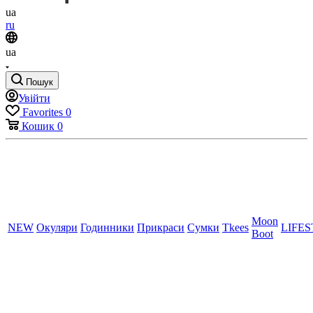
ua
ru
ua
Пошук
Увійти
Favorites
0
Кошик
0
Moon
NEW
Окуляри
Годинники
Прикраси
Сумки
Tkees
LIFE
Boot