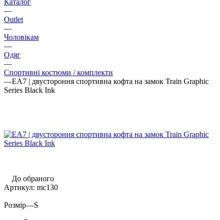
Каталог
—
Outlet
—
Чоловікам
—
Одяг
—
Спортивні костюми / комплекти
—
EA7 | двустороння спортивна кофта на замок Train Graphic
Series Black Ink
До обраного
Артикул:
mc130
Розмір
—
S