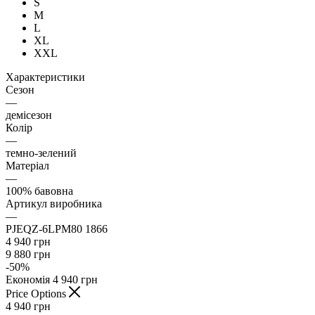
S
M
L
XL
XXL
Характеристики
Сезон
—
демісезон
Колір
—
темно-зелений
Матеріал
—
100% бавовна
Артикул виробника
—
PJEQZ-6LPM80 1866
4 940
грн
9 880
грн
-
50
%
Економія
4 940
грн
Price Options
4 940
грн