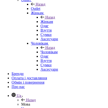
Назад
Outlet
Жінкам
Назад
Жінкам
Одяг
Взуття
Сумки
Аксесуари
Чоловікам
Назад
Чоловікам
Одяг
Взуття
Сумки
Аксесуари
Бренди
Оплата і доставляння
Обмін і повернення
Про нас
Ua
Назад
Мова