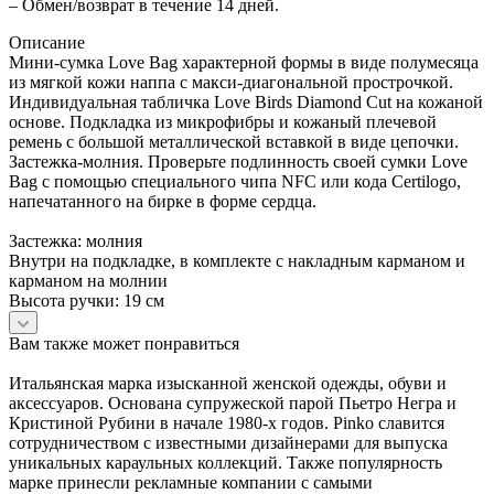
– Обмен/возврат в течение 14 дней.
Описание
Мини-сумка Love Bag характерной формы в виде полумесяца
из мягкой кожи наппа с макси-диагональной прострочкой.
Индивидуальная табличка Love Birds Diamond Cut на кожаной
основе. Подкладка из микрофибры и кожаный плечевой
ремень с большой металлической вставкой в виде цепочки.
Застежка-молния. Проверьте подлинность своей сумки Love
Bag с помощью специального чипа NFC или кода Certilogo,
напечатанного на бирке в форме сердца.
Застежка: молния
Внутри на подкладке, в комплекте c накладным карманом и
карманом на молнии
Высота ручки: 19 см
Вам также может понравиться
Итальянская марка изысканной женской одежды, обуви и
аксессуаров. Основана супружеской парой Пьетро Негра и
Кристиной Рубини в начале 1980-х годов. Pinko славится
сотрудничеством с известными дизайнерами для выпуска
уникальных караульных коллекций. Также популярность
марке принесли рекламные компании с самыми