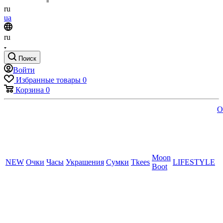
ru
ua
ru
Поиск
Войти
Избранные товары
0
Корзина
0
O
Moon
NEW
Очки
Часы
Украшения
Сумки
Tkees
LIFESTYLE
Boot