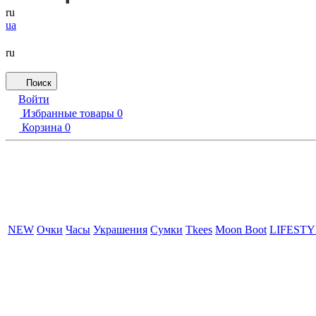
ru
ua
ru
Поиск
Войти
Избранные товары
0
Корзина
0
NEW
Очки
Часы
Украшения
Сумки
Tkees
Moon Boot
LIFEST