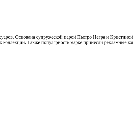
суаров. Основана супружеской парой Пьетро Негра и Кристиной Р
х коллекций. Также популярность марке принесли рекламные к