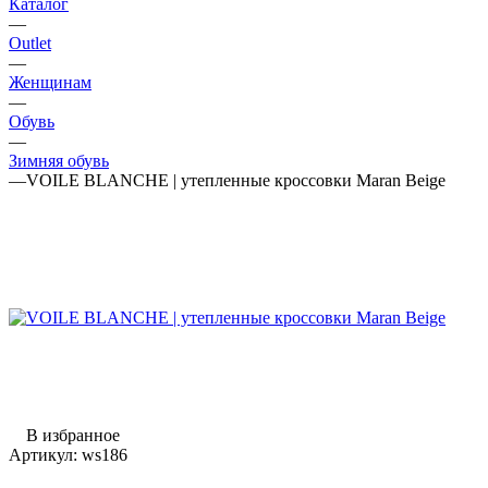
Каталог
—
Outlet
—
Женщинам
—
Обувь
—
Зимняя обувь
—
VOILE BLANCHE | утепленные кроссовки Maran Beige
В избранное
Артикул:
ws186