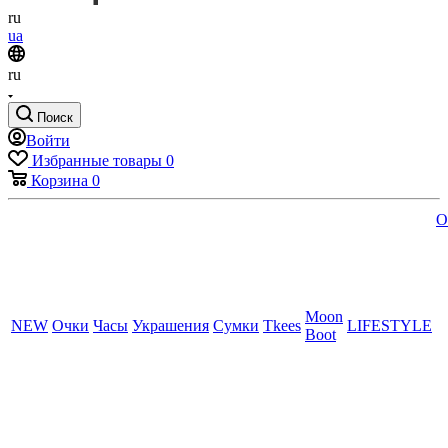
ru
ua
ru
Поиск
Войти
Избранные товары
0
Корзина
0
O
Moon
NEW
Очки
Часы
Украшения
Сумки
Tkees
LIFESTYLE
Boot