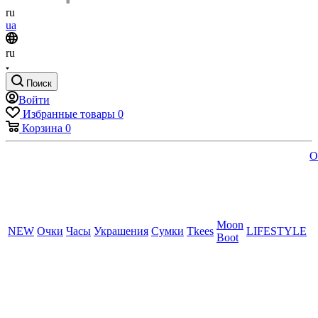
ru
ua
ru
Поиск
Войти
Избранные товары
0
Корзина
0
O
Moon
NEW
Очки
Часы
Украшения
Сумки
Tkees
LIFESTYLE
Boot