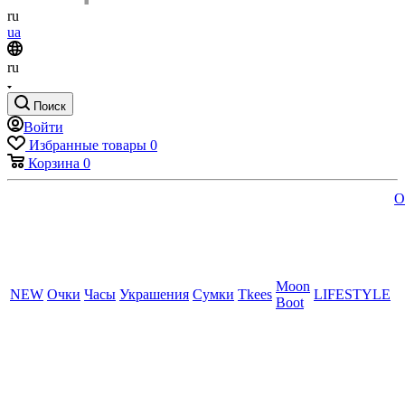
ru
ua
ru
Поиск
Войти
Избранные товары
0
Корзина
0
O
Moon
NEW
Очки
Часы
Украшения
Сумки
Tkees
LIFESTYLE
Boot