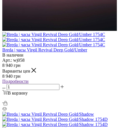
Breda | часы Virgil Revival Deep Gold/Umber
В наличии
Арт.: wj058
8 940
грн
Варианты цен
8 940
грн
Подробности
В корзину