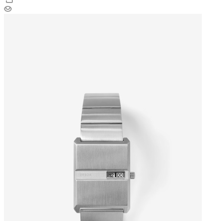
Breda | часы Pulse Tandem Gold
В наличии
Арт.: wj043