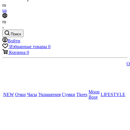
ru
ua
ru
Поиск
Войти
Избранные товары
0
Корзина
0
O
Moon
NEW
Очки
Часы
Украшения
Сумки
Tkees
LIFESTYLE
Boot