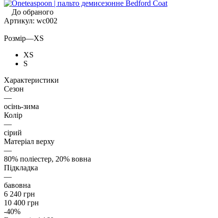
До обраного
Артикул:
wc002
Розмір
—
XS
XS
S
Характеристики
Сезон
—
осінь-зима
Колір
—
сірий
Матеріал верху
—
80% поліестер, 20% вовна
Підкладка
—
бавовна
6 240
грн
10 400
грн
-
40
%