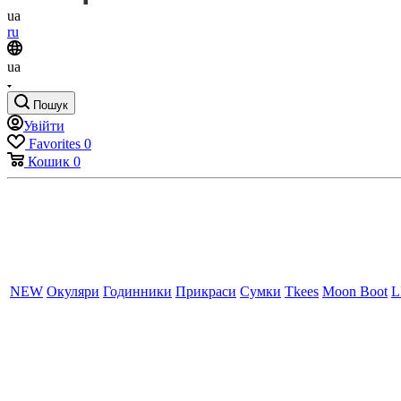
ua
ru
ua
Пошук
Увійти
Favorites
0
Кошик
0
NEW
Окуляри
Годинники
Прикраси
Сумки
Tkees
Moon Boot
L