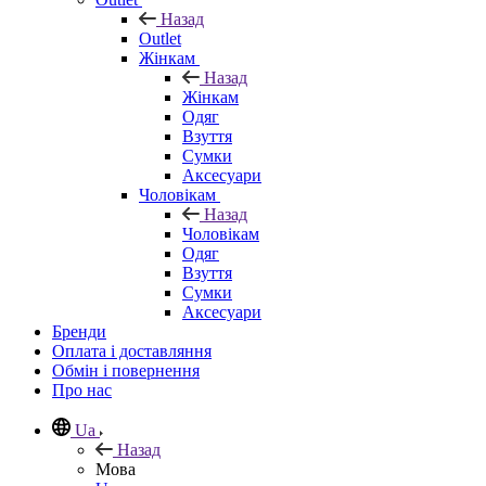
Назад
Outlet
Жінкам
Назад
Жінкам
Одяг
Взуття
Сумки
Аксесуари
Чоловікам
Назад
Чоловікам
Одяг
Взуття
Сумки
Аксесуари
Бренди
Оплата і доставляння
Обмін і повернення
Про нас
Ua
Назад
Мова