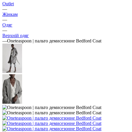
Outlet
—
Жінкам
—
Одяг
—
Верхній одяг
—
Oneteaspoon | пальто демисезонне Bedford Coat