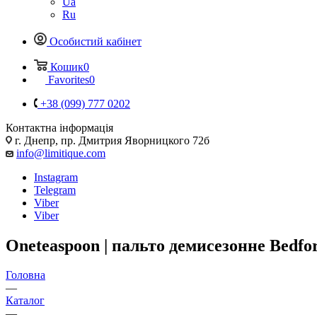
Ua
Ru
Особистий кабінет
Кошик
0
Favorites
0
+38 (099) 777 0202
Контактна інформація
г. Днепр, пр. Дмитрия Яворницкого 72б
info@limitique.com
Instagram
Telegram
Viber
Viber
Oneteaspoon | пальто демисезонне Bedfo
Головна
—
Каталог
—