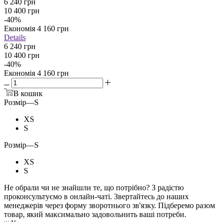
6 240
грн
10 400
грн
-
40
%
Економія
4 160
грн
Details
6 240 грн
10 400 грн
-
40
%
Економія
4 160 грн
В кошик
Розмір
—
S
XS
S
Розмір
—
S
XS
S
Не обрали чи не знайшли те, що потрібно? З радістю
проконсультуємо в онлайн-чаті. Звертайтесь до наших
менеджерів через форму зворотнього зв'язку. Підберемо разом
товар, який максимально задовольнить ваші потреби.