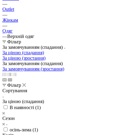
—
Outlet
—
Жінкам
—
Одяг
—
Верхній одяг
Фільтр
За замовчуванням (спадання)
За ціною (спадання)
За ціною (зростання)
За замовчуванням (спадання)
За замовчуванням (зростання)
Фільтр
Сортування
За ціною (спадання)
В наявності (
1
)
Сезон
осінь-зима (
1
)