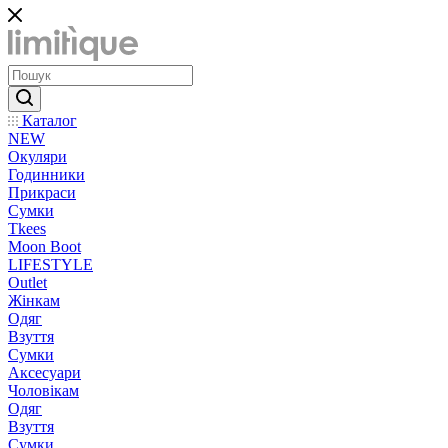
Каталог
NEW
Окуляри
Годинники
Прикраси
Сумки
Tkees
Moon Boot
LIFESTYLE
Outlet
Жінкам
Одяг
Взуття
Сумки
Аксесуари
Чоловікам
Одяг
Взуття
Сумки