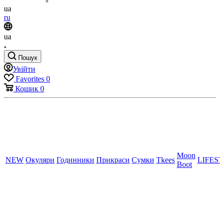
ua
ru
ua
Пошук
Увійти
Favorites
0
Кошик
0
Moon
NEW
Окуляри
Годинники
Прикраси
Сумки
Tkees
LIFE
Boot