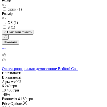
Колір
сірий (
1
)
Розмір
XS (
1
)
S (
1
)
Очистити фільтр
Показати
Oneteaspoon | пальто демисезонне Bedford Coat
В наявності
В наявності
Арт.: wc002
6 240
грн
10 400
грн
-
40
%
Економія
4 160
грн
Price Options