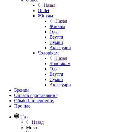
Назад
Outlet
Жінкам
Назад
Жінкам
Одяг
Взуття
Сумки
Аксесуари
Чоловікам
Назад
Чоловікам
Одяг
Взуття
Сумки
Аксесуари
Бренди
Оплата і доставляння
Обмін і повернення
Про нас
Ua
Назад
Мова