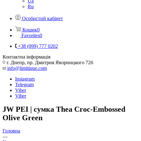
Ua
Ru
Особистий кабінет
Кошик
0
Favorites
0
+38 (099) 777 0202
Контактна інформація
г. Днепр, пр. Дмитрия Яворницкого 72б
info@limitique.com
Instagram
Telegram
Viber
Viber
JW PEI | сумка Thea Croc-Embossed
Olive Green
Головна
—