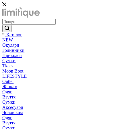
Каталог
NEW
Окуляри
Годинники
Прикраси
Сумки
Tkees
Moon Boot
LIFESTYLE
Outlet
Жінкам
Одяг
Взуття
Сумки
Аксесуари
Чоловікам
Одяг
Взуття
Сумки