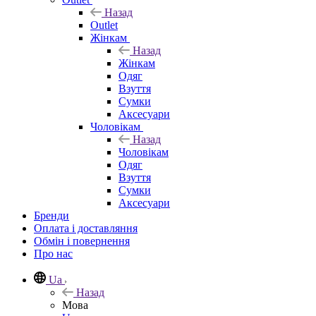
Назад
Outlet
Жінкам
Назад
Жінкам
Одяг
Взуття
Сумки
Аксесуари
Чоловікам
Назад
Чоловікам
Одяг
Взуття
Сумки
Аксесуари
Бренди
Оплата і доставляння
Обмін і повернення
Про нас
Ua
Назад
Мова