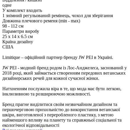
одне
У комплект входить
1 знімний регульований ремінець, чохол для зберігання
Довжина плечового ременя (min - max)
98 - 112 см
Параметри виробу
25 x 14 x 6.5 см
Країна дизайну
США
Limitique – офіційний партнер бренду JW PEI в Україні.
JW PEI - модний бренд родом із Лос-Анджелеса, заснований у
2018 році, який займається створенням передових веганських
дизайнерських речей для кожної сучасної жінки.
Натхненням послужила віра в те, що мода має бути легкою,
інклюзивною та розширюючою можливості.
Бренд прагне виділитися своїм незвичайним дизайном та
першочерговою прихильністю до використання веганської
шкіри, виготовленої з переробленого пластику, з метою
найменшого впливу на планету та справжньої соціальної та
екологічної відповідальності