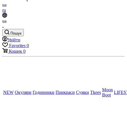
ua
ru
ua
Пошук
Увійти
Favorites
0
Кошик
0
Moon
NEW
Окуляри
Годинники
Прикраси
Сумки
Tkees
LIFE
Boot