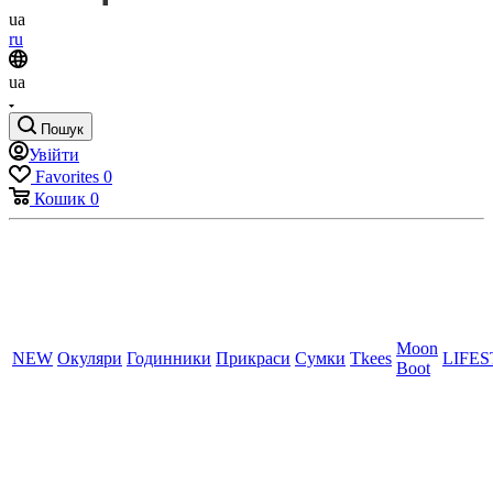
ua
ru
ua
Пошук
Увійти
Favorites
0
Кошик
0
Moon
NEW
Окуляри
Годинники
Прикраси
Сумки
Tkees
LIFE
Boot