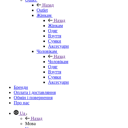
Назад
Outlet
Жінкам
Назад
Жінкам
Одяг
Взуття
Сумки
Аксесуари
Чоловікам
Назад
Чоловікам
Одяг
Взуття
Сумки
Аксесуари
Бренди
Оплата і доставляння
Обмін і повернення
Про нас
Ua
Назад
Мова