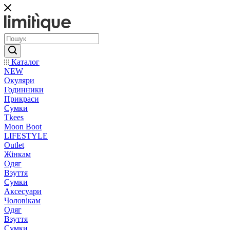
Каталог
NEW
Окуляри
Годинники
Прикраси
Сумки
Tkees
Moon Boot
LIFESTYLE
Outlet
Жінкам
Одяг
Взуття
Сумки
Аксесуари
Чоловікам
Одяг
Взуття
Сумки