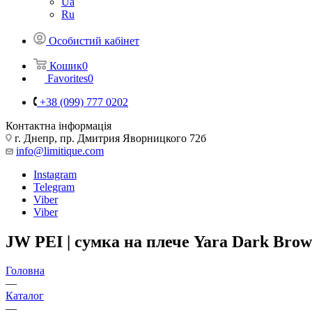
Ua
Ru
Особистий кабінет
Кошик
0
Favorites
0
+38 (099) 777 0202
Контактна інформація
г. Днепр, пр. Дмитрия Яворницкого 72б
info@limitique.com
Instagram
Telegram
Viber
Viber
JW PEI | сумка на плече Yara Dark Bro
Головна
—
Каталог
—