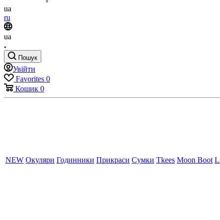
ua
ru
ua
Пошук
Увійти
Favorites
0
Кошик
0
NEW
Окуляри
Годинники
Прикраси
Сумки
Tkees
Moon Boot
L