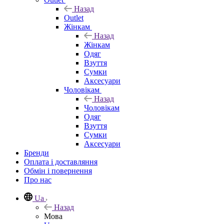
Назад
Outlet
Жінкам
Назад
Жінкам
Одяг
Взуття
Сумки
Аксесуари
Чоловікам
Назад
Чоловікам
Одяг
Взуття
Сумки
Аксесуари
Бренди
Оплата і доставляння
Обмін і повернення
Про нас
Ua
Назад
Мова