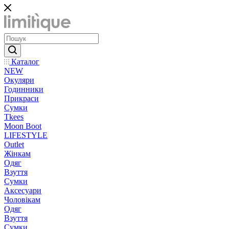
Каталог
NEW
Окуляри
Годинники
Прикраси
Сумки
Tkees
Moon Boot
LIFESTYLE
Outlet
Жінкам
Одяг
Взуття
Сумки
Аксесуари
Чоловікам
Одяг
Взуття
Сумки