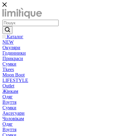
Каталог
NEW
Окуляри
Годинники
Прикраси
Сумки
Tkees
Moon Boot
LIFESTYLE
Outlet
Жінкам
Одяг
Взуття
Сумки
Аксесуари
Чоловікам
Одяг
Взуття
Сумки