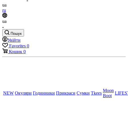
ua
ru
ua
Пошук
Увійти
Favorites
0
Кошик
0
Moon
NEW
Окуляри
Годинники
Прикраси
Сумки
Tkees
LIFE
Boot