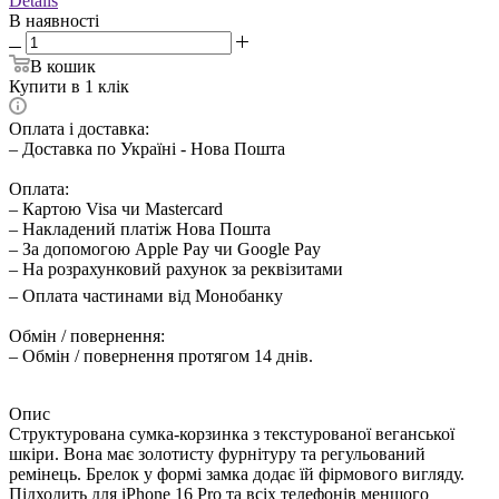
Details
В наявності
В кошик
Купити в 1 клік
Оплата і доставка:
– Доставка по Україні - Нова Пошта
Оплата:
– Картою Visa чи Mastercard
– Накладений платіж Нова Пошта
– За допомогою Apple Pay чи Google Pay
– На розрахунковий рахунок за реквізитами
– Оплата частинами від Монобанку
Обмін / повернення:
– Обмін / повернення протягом 14 днів.
Опис
Структурована сумка-корзинка з текстурованої веганської
шкіри. Вона має золотисту фурнітуру та регульований
ремінець. Брелок у формі замка додає їй фірмового вигляду.
Підходить для iPhone 16 Pro та всіх телефонів меншого