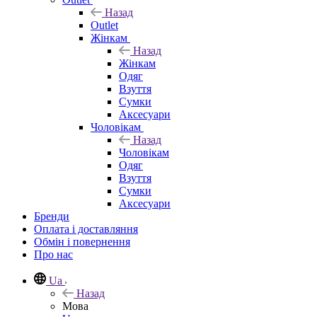
Назад
Outlet
Жінкам
Назад
Жінкам
Одяг
Взуття
Сумки
Аксесуари
Чоловікам
Назад
Чоловікам
Одяг
Взуття
Сумки
Аксесуари
Бренди
Оплата і доставляння
Обмін і повернення
Про нас
Ua
Назад
Мова