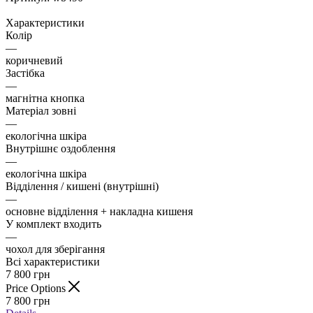
Характеристики
Колір
—
коричневий
Застібка
—
магнітна кнопка
Матеріал зовні
—
екологічна шкіра
Внутрішнє оздоблення
—
екологічна шкіра
Відділення / кишені (внутрішні)
—
основне відділення + накладна кишеня
У комплект входить
—
чохол для зберігання
Всі характеристики
7 800
грн
Price Options
7 800
грн