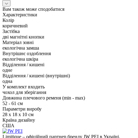
Вам також може сподобатися
Характеристики
Колір
коричневий
Застібка
дві магнітні кнопки
Матеріал зовні
екологічна замша
Внутрішнє оздоблення
екологічна шкіра
Відділення / кишені
одне
Відділення / кишені (внутрішні)
одна
У комплект входить
чохол для зберігання
Довжина плечового ременя (min - max)
52 - 61 см
Параметри виробу
28 x 18 x 10 см
Країна дизайну
США
Limitique – офіційний партнер бренду JW PEI в Україні.