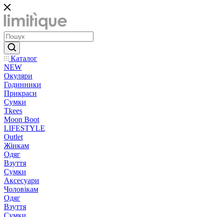
Каталог
NEW
Окуляри
Годинники
Прикраси
Сумки
Tkees
Moon Boot
LIFESTYLE
Outlet
Жінкам
Одяг
Взуття
Сумки
Аксесуари
Чоловікам
Одяг
Взуття
Сумки