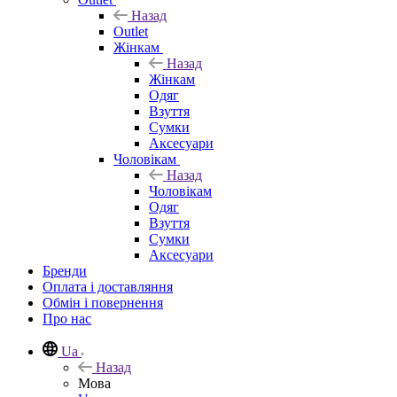
Назад
Outlet
Жінкам
Назад
Жінкам
Одяг
Взуття
Сумки
Аксесуари
Чоловікам
Назад
Чоловікам
Одяг
Взуття
Сумки
Аксесуари
Бренди
Оплата і доставляння
Обмін і повернення
Про нас
Ua
Назад
Мова