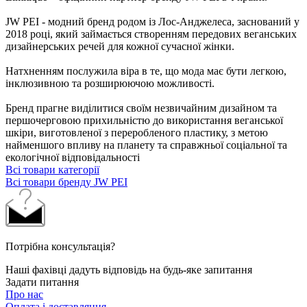
JW PEI - модний бренд родом із Лос-Анджелеса, заснований у
2018 році, який займається створенням передових веганських
дизайнерських речей для кожної сучасної жінки.
Натхненням послужила віра в те, що мода має бути легкою,
інклюзивною та розширюючою можливості.
Бренд прагне виділитися своїм незвичайним дизайном та
першочерговою прихильністю до використання веганської
шкіри, виготовленої з переробленого пластику, з метою
найменшого впливу на планету та справжньої соціальної та
екологічної відповідальності
Всі товари категорії
Всі товари бренду JW PEI
Потрібна консультація?
Наші фахівці дадуть відповідь на будь-яке запитання
Задати питання
Про нас
Оплата і доставляння