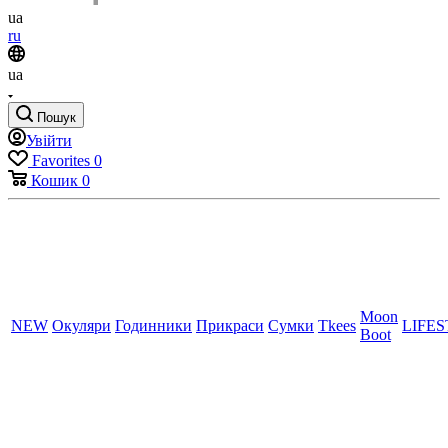
ua
ru
ua
Пошук
Увійти
Favorites
0
Кошик
0
Moon
NEW
Окуляри
Годинники
Прикраси
Сумки
Tkees
LIFE
Boot