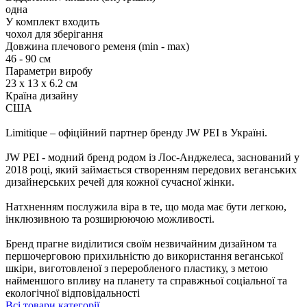
одна
У комплект входить
чохол для зберігання
Довжина плечового ременя (min - max)
46 - 90 см
Параметри виробу
23 x 13 x 6.2 см
Країна дизайну
США
Limitique – офіційний партнер бренду JW PEI в Україні.
JW PEI - модний бренд родом із Лос-Анджелеса, заснований у
2018 році, який займається створенням передових веганських
дизайнерських речей для кожної сучасної жінки.
Натхненням послужила віра в те, що мода має бути легкою,
інклюзивною та розширюючою можливості.
Бренд прагне виділитися своїм незвичайним дизайном та
першочерговою прихильністю до використання веганської
шкіри, виготовленої з переробленого пластику, з метою
найменшого впливу на планету та справжньої соціальної та
екологічної відповідальності
Всі товари категорії