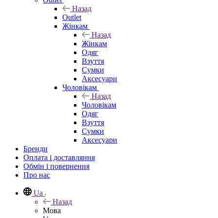
Назад
Outlet
Жінкам
Назад
Жінкам
Одяг
Взуття
Сумки
Аксесуари
Чоловікам
Назад
Чоловікам
Одяг
Взуття
Сумки
Аксесуари
Бренди
Оплата і доставляння
Обмін і повернення
Про нас
Ua
Назад
Мова