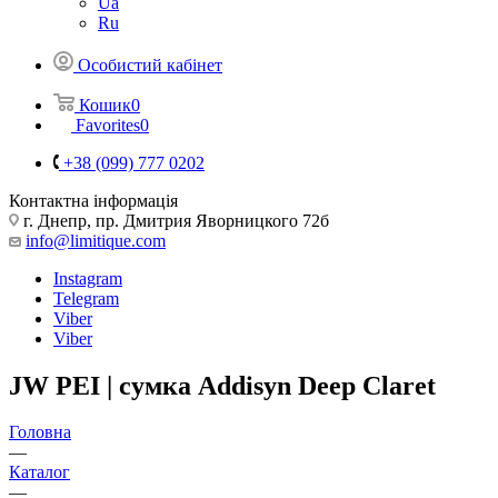
Ua
Ru
Особистий кабінет
Кошик
0
Favorites
0
+38 (099) 777 0202
Контактна інформація
г. Днепр, пр. Дмитрия Яворницкого 72б
info@limitique.com
Instagram
Telegram
Viber
Viber
JW PEI | сумка Addisyn Deep Claret
Головна
—
Каталог
—