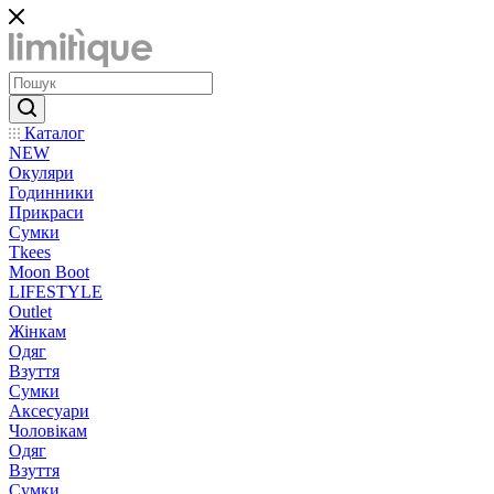
Каталог
NEW
Окуляри
Годинники
Прикраси
Сумки
Tkees
Moon Boot
LIFESTYLE
Outlet
Жінкам
Одяг
Взуття
Сумки
Аксесуари
Чоловікам
Одяг
Взуття
Сумки