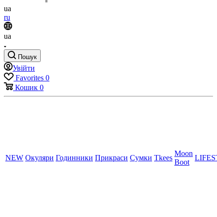
ua
ru
ua
Пошук
Увійти
Favorites
0
Кошик
0
Moon
NEW
Окуляри
Годинники
Прикраси
Сумки
Tkees
LIFE
Boot