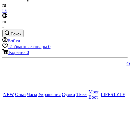
ru
ua
ru
Поиск
Войти
Избранные товары
0
Корзина
0
O
Moon
NEW
Очки
Часы
Украшения
Сумки
Tkees
LIFESTYLE
Boot