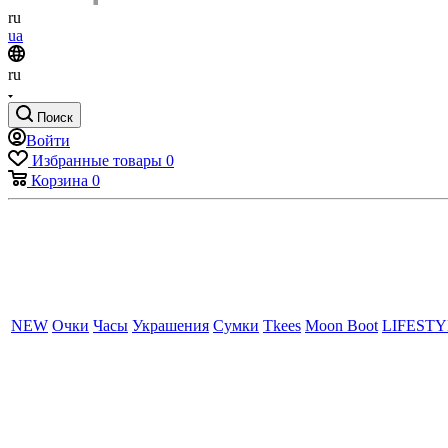
ru
ua
ru
Поиск
Войти
Избранные товары
0
Корзина
0
NEW
Очки
Часы
Украшения
Сумки
Tkees
Moon Boot
LIFEST