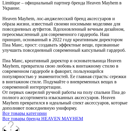
Limitique – официальный партнер бренда Heaven Mayhem в
Украине.
Heaven Mayhem, лос-анджелесский бренд аксессуаров и
образа жизни, известный своими носимыми моделями для
повседневных аутфитов. Вдохновленный вечным дизайном,
переосмысленный для современного гардероба. Наш
принцип, основанный в 2022 году креативным директором
Пиа Манс, прост: создавать эффектные вещи, призванные
улучшить повседневный современный капсульный гардероб.
Пиа Манс, креативный директор и основательница Heaven
Mayhem, превратила свою любовь к винтажному стилю в
современном гардеробе в фаворит, пользующийся
популярностью у знаменитостей. Ее главная страсть: сережки
в винтажном стиле. Подумайте о вневременных вещах в
современной интерпретации.
От первых ожерелий ручной работы на полу спальни Пиа до
полного ассортимента изысканных аксессуаров. Heaven
Mayhem превратился в идеальный спект аксессуаров, которые
дополняют повседневную униформу.
Все товары категории
Все товары бренда HEAVEN MAYHEM