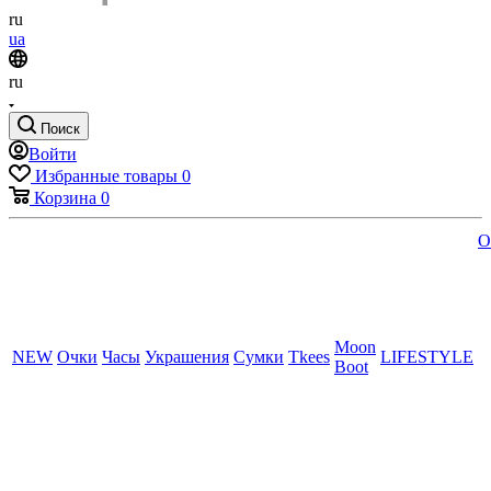
ru
ua
ru
Поиск
Войти
Избранные товары
0
Корзина
0
O
Moon
NEW
Очки
Часы
Украшения
Сумки
Tkees
LIFESTYLE
Boot