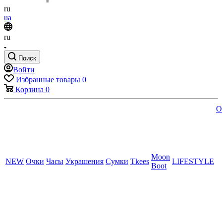
ru
ua
ru
Поиск
Войти
Избранные товары
0
Корзина
0
O
Moon
NEW
Очки
Часы
Украшения
Сумки
Tkees
LIFESTYLE
Boot