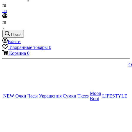
ru
ua
ru
Поиск
Войти
Избранные товары
0
Корзина
0
O
Moon
NEW
Очки
Часы
Украшения
Сумки
Tkees
LIFESTYLE
Boot