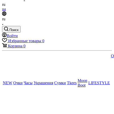
ru
ua
ru
Поиск
Войти
Избранные товары
0
Корзина
0
O
Moon
NEW
Очки
Часы
Украшения
Сумки
Tkees
LIFESTYLE
Boot