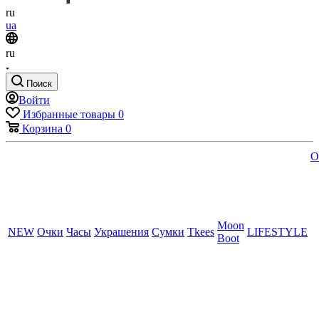
ru
ua
ru
Поиск
Войти
Избранные товары
0
Корзина
0
O
Moon
NEW
Очки
Часы
Украшения
Сумки
Tkees
LIFESTYLE
Boot