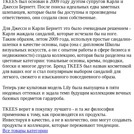
TKEES был основан в 2009 году дуэтом супругов Карли и
Джесси Бернетт. После поиска идеальных едва заметных
шлепанцев, которые были бы доступны и произведены
ответственно, они создали свои собственные.
Для Джесси и Карли Бернетт это было очевидным решением -
Карли жаждала сандалий, которые исчезали бы на ноге.
Таким образом, летом 2009 года, используя простые сандалии-
шлепки в качестве основы, пара (она с дипломом Школы
визуальных искусств, а он с опытом работы в сфере бизнеса и
недвижимости) создала коллекцию, которая была разделена на
цветовые категории: тональные основы, кремы, подводки,
блески и многое другое. Бренд TKEES был назван косметикой
для ваших ног и стал популярным выбором сандалий для
легкого, свежего и изысканного повседневного образа.
Теперь уже культовая модель Lily была выпущена в пяти
нюдовых оттенках и задала темп будущим коллекциям вечных
базовых предметов гардероба.
TKEES верит в покупку лучшего - и та же философия
применима к тому, как производятся их продукты.
Инвестируя в качество, а не в количество, они могут создавать
продукты и коллекции, которые переживают тенденции.
Все товары категории