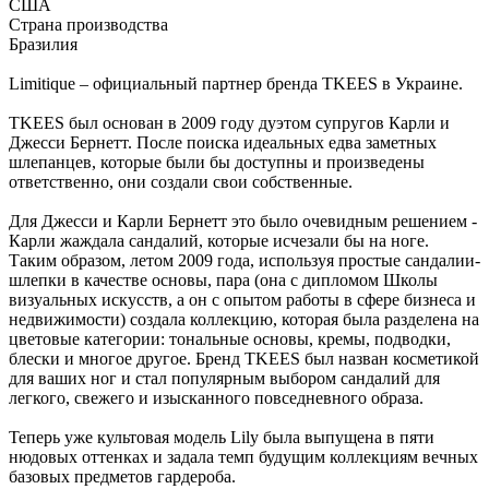
США
Страна производства
Бразилия
Limitique – официальный партнер бренда TKEES в Украине.
TKEES был основан в 2009 году дуэтом супругов Карли и
Джесси Бернетт. После поиска идеальных едва заметных
шлепанцев, которые были бы доступны и произведены
ответственно, они создали свои собственные.
Для Джесси и Карли Бернетт это было очевидным решением -
Карли жаждала сандалий, которые исчезали бы на ноге.
Таким образом, летом 2009 года, используя простые сандалии-
шлепки в качестве основы, пара (она с дипломом Школы
визуальных искусств, а он с опытом работы в сфере бизнеса и
недвижимости) создала коллекцию, которая была разделена на
цветовые категории: тональные основы, кремы, подводки,
блески и многое другое. Бренд TKEES был назван косметикой
для ваших ног и стал популярным выбором сандалий для
легкого, свежего и изысканного повседневного образа.
Теперь уже культовая модель Lily была выпущена в пяти
нюдовых оттенках и задала темп будущим коллекциям вечных
базовых предметов гардероба.