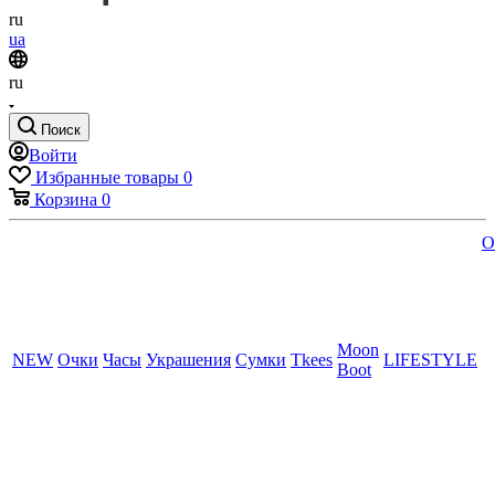
ru
ua
ru
Поиск
Войти
Избранные товары
0
Корзина
0
O
Moon
NEW
Очки
Часы
Украшения
Сумки
Tkees
LIFESTYLE
Boot