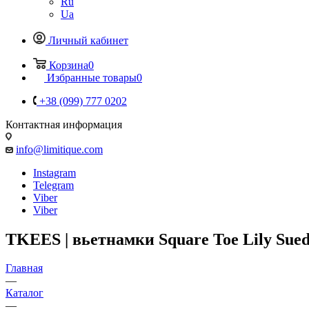
Ru
Ua
Личный кабинет
Корзина
0
Избранные товары
0
+38 (099) 777 0202
Контактная информация
info@limitique.com
Instagram
Telegram
Viber
Viber
TKEES | вьетнамки Square Toe Lily Sue
Главная
—
Каталог
—