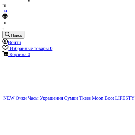
ru
ua
ru
Поиск
Войти
Избранные товары
0
Корзина
0
NEW
Очки
Часы
Украшения
Сумки
Tkees
Moon Boot
LIFEST