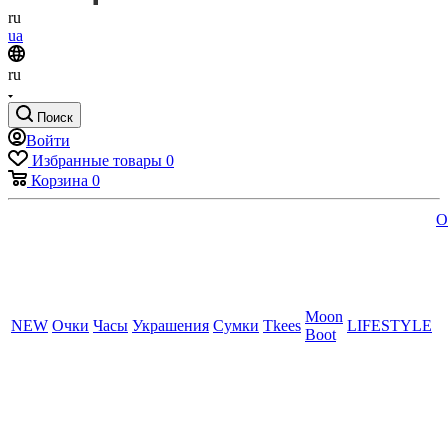
ru
ua
ru
Поиск
Войти
Избранные товары
0
Корзина
0
O
Moon
NEW
Очки
Часы
Украшения
Сумки
Tkees
LIFESTYLE
Boot