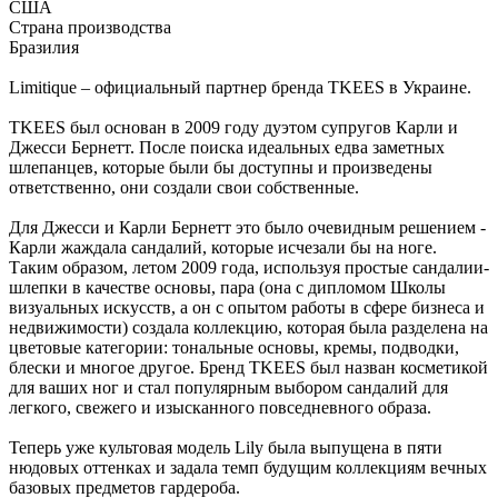
США
Страна производства
Бразилия
Limitique – официальный партнер бренда TKEES в Украине.
TKEES был основан в 2009 году дуэтом супругов Карли и
Джесси Бернетт. После поиска идеальных едва заметных
шлепанцев, которые были бы доступны и произведены
ответственно, они создали свои собственные.
Для Джесси и Карли Бернетт это было очевидным решением -
Карли жаждала сандалий, которые исчезали бы на ноге.
Таким образом, летом 2009 года, используя простые сандалии-
шлепки в качестве основы, пара (она с дипломом Школы
визуальных искусств, а он с опытом работы в сфере бизнеса и
недвижимости) создала коллекцию, которая была разделена на
цветовые категории: тональные основы, кремы, подводки,
блески и многое другое. Бренд TKEES был назван косметикой
для ваших ног и стал популярным выбором сандалий для
легкого, свежего и изысканного повседневного образа.
Теперь уже культовая модель Lily была выпущена в пяти
нюдовых оттенках и задала темп будущим коллекциям вечных
базовых предметов гардероба.