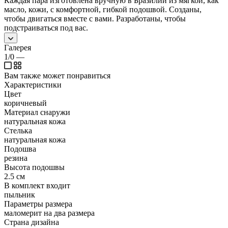
Каждая пара изготовлена ​​вручную в Бразилии из мягкой, как
масло, кожи, с комфортной, гибкой подошвой. Созданы,
чтобы двигаться вместе с вами. Разработаны, чтобы
подстраиваться под вас.
Галерея
1/0
—
Вам также может понравиться
Характеристики
Цвет
коричневый
Материал снаружи
натуральная кожа
Стелька
натуральная кожа
Подошва
резина
Высота подошвы
2.5 см
В комплект входит
пыльник
Параметры размера
маломерит на два размера
Страна дизайна