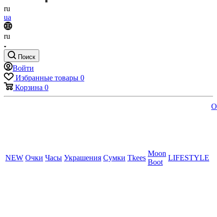
ru
ua
ru
Поиск
Войти
Избранные товары
0
Корзина
0
O
Moon
NEW
Очки
Часы
Украшения
Сумки
Tkees
LIFESTYLE
Boot