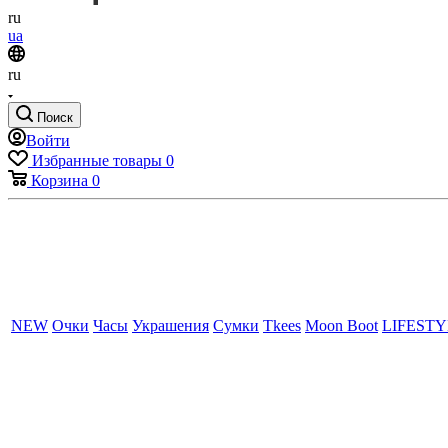
ru
ua
ru
Поиск
Войти
Избранные товары
0
Корзина
0
NEW
Очки
Часы
Украшения
Сумки
Tkees
Moon Boot
LIFEST