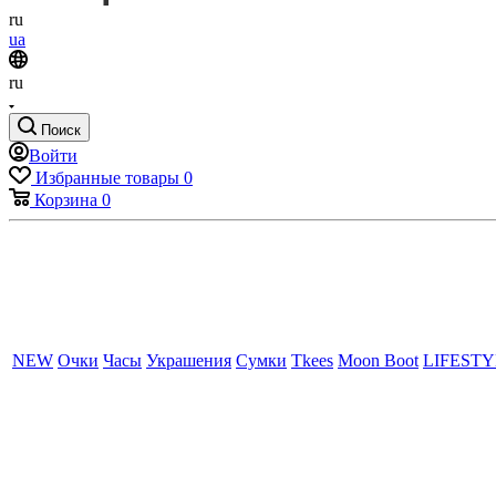
ru
ua
ru
Поиск
Войти
Избранные товары
0
Корзина
0
NEW
Очки
Часы
Украшения
Сумки
Tkees
Moon Boot
LIFEST