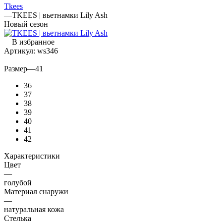
Tkees
—
TKEES | вьетнамки Lily Ash
Новый сезон
В избранное
Артикул:
ws346
Размер
—
41
36
37
38
39
40
41
42
Характеристики
Цвет
—
голубой
Материал снаружи
—
натуральная кожа
Стелька