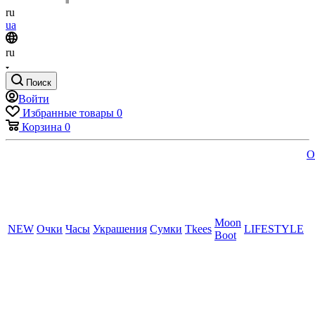
ru
ua
ru
Поиск
Войти
Избранные товары
0
Корзина
0
O
Moon
NEW
Очки
Часы
Украшения
Сумки
Tkees
LIFESTYLE
Boot