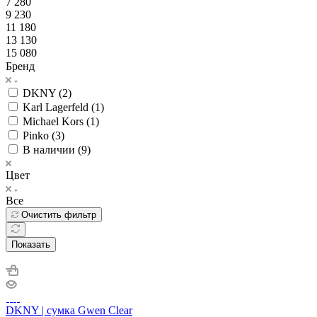
7 280
9 230
11 180
13 130
15 080
Бренд
DKNY (
2
)
Karl Lagerfeld (
1
)
Michael Kors (
1
)
Pinko (
3
)
В наличии (
9
)
Цвет
Все
Очистить фильтр
Показать
DKNY | сумка Gwen Clear