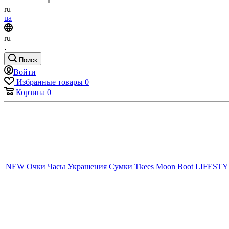
ru
ua
ru
Поиск
Войти
Избранные товары
0
Корзина
0
NEW
Очки
Часы
Украшения
Сумки
Tkees
Moon Boot
LIFEST