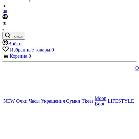
ru
ua
ru
Поиск
Войти
Избранные товары
0
Корзина
0
O
Moon
NEW
Очки
Часы
Украшения
Сумки
Tkees
LIFESTYLE
Boot