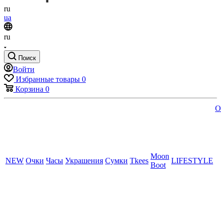
ru
ua
ru
Поиск
Войти
Избранные товары
0
Корзина
0
O
Moon
NEW
Очки
Часы
Украшения
Сумки
Tkees
LIFESTYLE
Boot