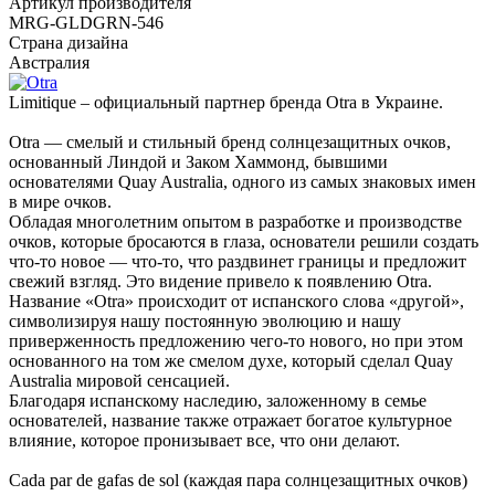
Артикул производителя
MRG-GLDGRN-546
Страна дизайна
Австралия
Limitique – официальный партнер бренда Otra в Украине.
Otra — смелый и стильный бренд солнцезащитных очков,
основанный Линдой и Заком Хаммонд, бывшими
основателями Quay Australia, одного из самых знаковых имен
в мире очков.
Обладая многолетним опытом в разработке и производстве
очков, которые бросаются в глаза, основатели решили создать
что-то новое — что-то, что раздвинет границы и предложит
свежий взгляд. Это видение привело к появлению Otra.
Название «Otra» происходит от испанского слова «другой»,
символизируя нашу постоянную эволюцию и нашу
приверженность предложению чего-то нового, но при этом
основанного на том же смелом духе, который сделал Quay
Australia мировой сенсацией.
Благодаря испанскому наследию, заложенному в семье
основателей, название также отражает богатое культурное
влияние, которое пронизывает все, что они делают.
Cada par de gafas de sol (каждая пара солнцезащитных очков)