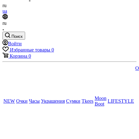
ru
ua
ru
Поиск
Войти
Избранные товары
0
Корзина
0
O
Moon
NEW
Очки
Часы
Украшения
Сумки
Tkees
LIFESTYLE
Boot