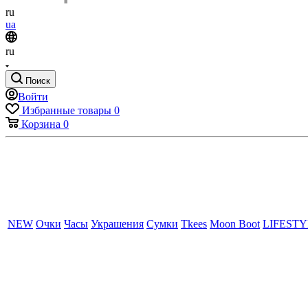
ru
ua
ru
Поиск
Войти
Избранные товары
0
Корзина
0
NEW
Очки
Часы
Украшения
Сумки
Tkees
Moon Boot
LIFEST