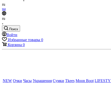
ru
ua
ru
Поиск
Войти
Избранные товары
0
Корзина
0
NEW
Очки
Часы
Украшения
Сумки
Tkees
Moon Boot
LIFEST