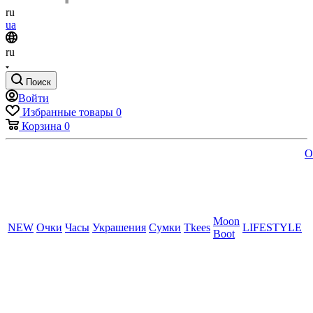
ru
ua
ru
Поиск
Войти
Избранные товары
0
Корзина
0
O
Moon
NEW
Очки
Часы
Украшения
Сумки
Tkees
LIFESTYLE
Boot