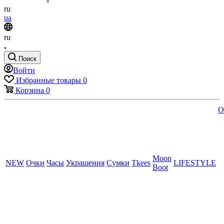
ru
ua
ru
Поиск
Войти
Избранные товары
0
Корзина
0
O
Moon
NEW
Очки
Часы
Украшения
Сумки
Tkees
LIFESTYLE
Boot