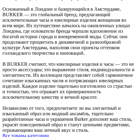
Основанный в Лондоне и базирующийся в Амстердаме,
BURKER — это глобальный бренд, предлагающий
исключительные часы и ювелирные изделия женщинам во
всем мире. Их путешествие началось на оживленных улицах
Лондона, где основатели бренда черпали вдохновение из
богатой истории города и вневременной моды. Сейчас они
продолжают процветать в динамичной и разнообразной
культуре Амстердама, наполняя свои проекты оттенком
голландского творчества и инноваций.
В BURKER считают, что ювелирные изделия и часы — это не
просто аксессуары; это выражение стиля, индивидуальности и
элегантности. Их коллекция представляет собой гармоничное
сочетание изысканных часов и потрясающих ювелирных
изделий. Каждое изделие тщательно изготовлено со страстью
и точностью, что отражает их приверженность
исключительному качеству и вечной красоте.
Независимо от того, предпочитаете ли вы элегантный и
изысканный образ или модный ансамбль, тщательно
разработанные часы и украшения Burker дополнят ваш стиль,
украсят повседневный образ и станут ценными предметами,
отражающими ваш личный вкус и стиль.
Все товары категории