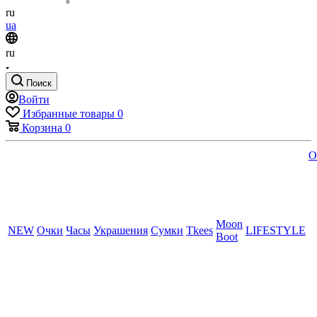
ru
ua
ru
Поиск
Войти
Избранные товары
0
Корзина
0
O
Moon
NEW
Очки
Часы
Украшения
Сумки
Tkees
LIFESTYLE
Boot