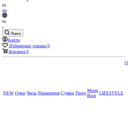
ru
ua
ru
Поиск
Войти
Избранные товары
0
Корзина
0
O
Moon
NEW
Очки
Часы
Украшения
Сумки
Tkees
LIFESTYLE
Boot