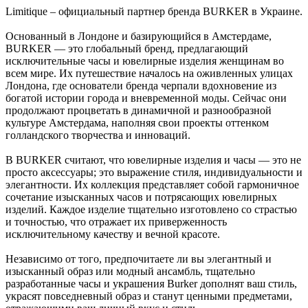
Limitique – официальный партнер бренда BURKER в Украине.
Основанный в Лондоне и базирующийся в Амстердаме,
BURKER — это глобальный бренд, предлагающий
исключительные часы и ювелирные изделия женщинам во
всем мире. Их путешествие началось на оживленных улицах
Лондона, где основатели бренда черпали вдохновение из
богатой истории города и вневременной моды. Сейчас они
продолжают процветать в динамичной и разнообразной
культуре Амстердама, наполняя свои проекты оттенком
голландского творчества и инноваций.
В BURKER считают, что ювелирные изделия и часы — это не
просто аксессуары; это выражение стиля, индивидуальности и
элегантности. Их коллекция представляет собой гармоничное
сочетание изысканных часов и потрясающих ювелирных
изделий. Каждое изделие тщательно изготовлено со страстью
и точностью, что отражает их приверженность
исключительному качеству и вечной красоте.
Независимо от того, предпочитаете ли вы элегантный и
изысканный образ или модный ансамбль, тщательно
разработанные часы и украшения Burker дополнят ваш стиль,
украсят повседневный образ и станут ценными предметами,