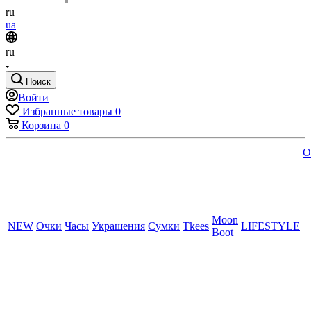
ru
ua
ru
Поиск
Войти
Избранные товары
0
Корзина
0
O
Moon
NEW
Очки
Часы
Украшения
Сумки
Tkees
LIFESTYLE
Boot