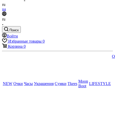
ru
ua
ru
Поиск
Войти
Избранные товары
0
Корзина
0
O
Moon
NEW
Очки
Часы
Украшения
Сумки
Tkees
LIFESTYLE
Boot