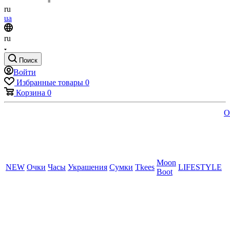
ru
ua
ru
Поиск
Войти
Избранные товары
0
Корзина
0
O
Moon
NEW
Очки
Часы
Украшения
Сумки
Tkees
LIFESTYLE
Boot